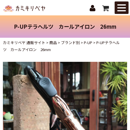
はじめての
方へ
P-UPテラヘルツ カールアイロン 26mm
ニュース・
トピックス
カミキリベヤ 通販サイト
>
商品
>
ブランド別
>
P-UP
>
P-UPテラヘル
ツ カールアイロン 26mm
取扱商品
ご注文ガイ
ド
お問合せ