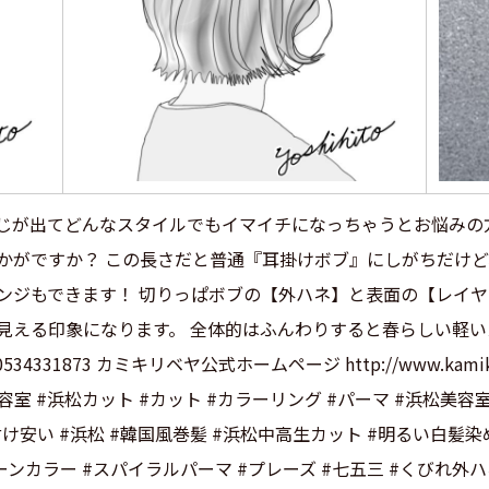
じが出てどんなスタイルでもイマイチになっちゃうとお悩みの
かがですか？ この長さだと普通『耳掛けボブ』にしがちだけ
ンジもできます！ 切りっぱボブの【外ハネ】と表面の【レイ
見える印象になります。 全体的はふんわりすると春らしい軽い
4331873 カミキリベヤ公式ホームページ http://www.kamik
a.jp/wp #美容室 #浜松カット #カット #カラーリング #パーマ #浜松
浜松着付け安い #浜松 #韓国風巻髪 #浜松中高生カット #明るい白髪
ーンカラー #スパイラルパーマ #プレーズ #七五三 #くびれ外