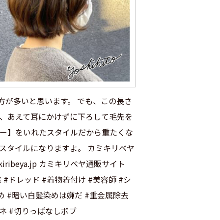
方が多いと思います。 でも、この長さ
ど、あえて耳にかけずに下ろして毛先を
ヤー】をいれたスタイルだから重たくな
スタイルになりますよ。 カミキリベヤ
iribeya.jp カミキリベヤ通販サイト
美容室 #ドレッド #着物着付け #美容師 #シ
染め #暗い白髪染めは嫌だ #重金属除去
ハネ #切りっぱなしボブ