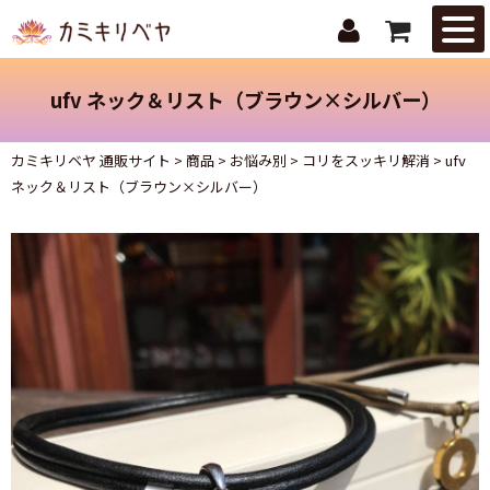
はじめての
方へ
ufv ネック＆リスト（ブラウン×シルバー）
ニュース・
トピックス
カミキリベヤ 通販サイト
>
商品
>
お悩み別
>
コリをスッキリ解消
>
ufv
ネック＆リスト（ブラウン×シルバー）
取扱商品
ご注文ガイ
ド
お問合せ