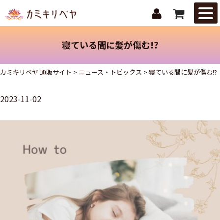
はじめての
方へ
寝ている間に髪が傷む!?
ニュース・
トピックス
カミキリベヤ 通販サイト
>
ニュース・トピックス
>
寝ている間に髪が傷む!?
取扱商品
2023-11-02
ご注文ガイ
ド
お問合せ