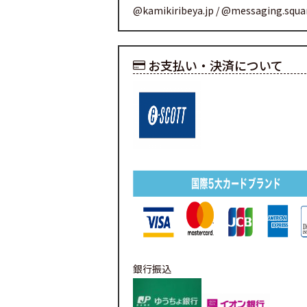
@kamikiribeya.jp / @messaging.squ
お支払い・決済について
銀行振込