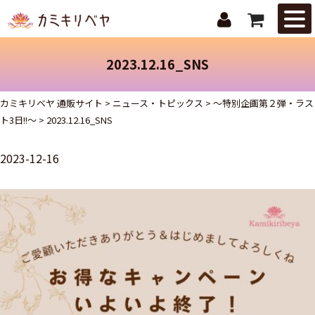
はじめての
方へ
2023.12.16_SNS
ニュース・
トピックス
カミキリベヤ 通販サイト
>
ニュース・トピックス
>
～特別企画第２弾・ラス
ト3日!!～
>
2023.12.16_SNS
取扱商品
2023-12-16
ご注文ガイ
ド
お問合せ