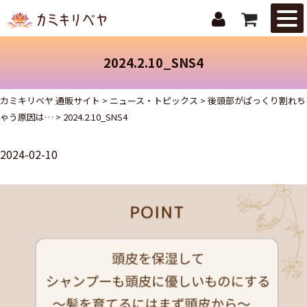
はじめての
方へ
2024.2.10_SNS4
ニュース・
トピックス
カミキリベヤ 通販サイト
>
ニュース・トピックス
>
後頭部がぱっくり割れち
ゃう原因は…
>
2024.2.10_SNS4
取扱商品
2024-02-10
ご注文ガイ
ド
お問合せ