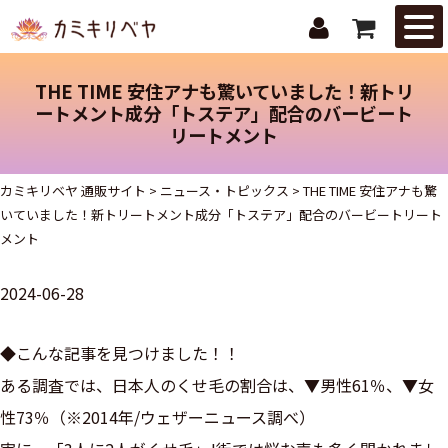
はじめての
方へ
THE TIME 安住アナも驚いていました！新トリ
ニュース・
ートメント成分「トステア」配合のバービート
リートメント
トピックス
取扱商品
カミキリベヤ 通販サイト
>
ニュース・トピックス
>
THE TIME 安住アナも驚
いていました！新トリートメント成分「トステア」配合のバービートリート
ご注文ガイ
メント
ド
2024-06-28
お問合せ
◆こんな記事を見つけました！！
ある調査では、日本人のくせ毛の割合は、▼男性61％、▼女
性73％（※2014年/ウェザーニュース調べ）