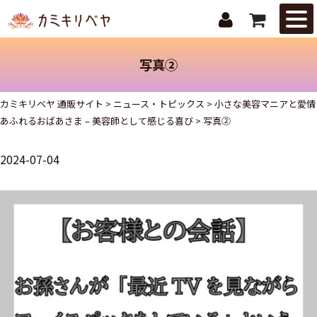
はじめての
方へ
写真②
ニュース・
トピックス
カミキリベヤ 通販サイト
>
ニュース・トピックス
>
小さな美容マニアと愛情
あふれるおばあさま – 美容師として感じる喜び
>
写真②
取扱商品
2024-07-04
ご注文ガイ
ド
お問合せ