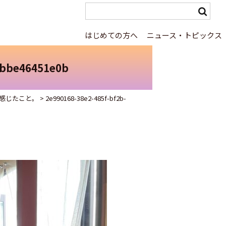
はじめての方へ
ニュース・トピックス
abbe46451e0b
感じたこと。
>
2e990168-38e2-485f-bf2b-