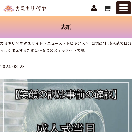
はじめての
方へ
表紙
ニュース・
トピックス
カミキリベヤ 通販サイト
>
ニュース・トピックス
>
【浜松発】成人式で自分
らしく出席するために～５つのステップ～
>
表紙
取扱商品
2024-08-23
ご注文ガイ
ド
お問合せ