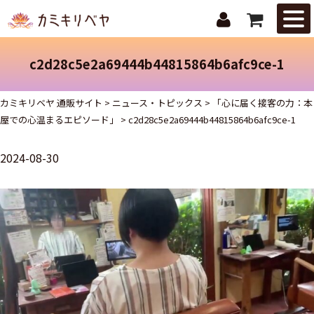
はじめての
方へ
c2d28c5e2a69444b44815864b6afc9ce-1
ニュース・
トピックス
カミキリベヤ 通販サイト
>
ニュース・トピックス
>
「心に届く接客の力：本
屋での心温まるエピソード」
>
c2d28c5e2a69444b44815864b6afc9ce-1
取扱商品
2024-08-30
ご注文ガイ
ド
お問合せ