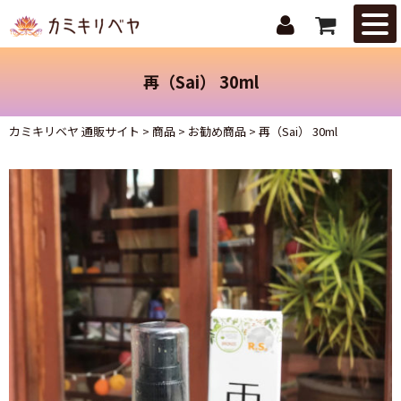
はじめての
方へ
再（Sai） 30ml
ニュース・
トピックス
カミキリベヤ 通販サイト
>
商品
>
お勧め商品
>
再（Sai） 30ml
取扱商品
ご注文ガイ
ド
お問合せ