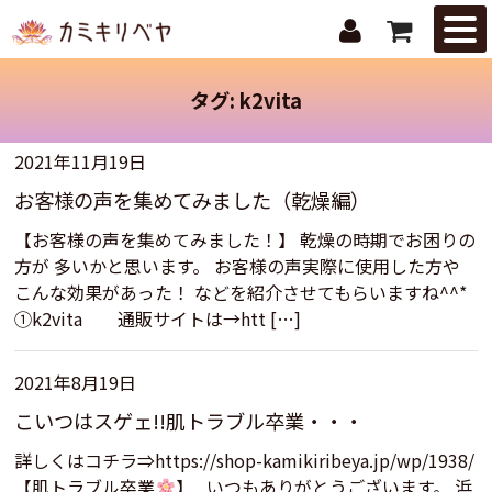
はじめての
方へ
タグ:
k2vita
ニュース・
トピックス
2021年11月19日
お客様の声を集めてみました（乾燥編）
取扱商品
【お客様の声を集めてみました！】 乾燥の時期でお困りの
ご注文ガイ
方が 多いかと思います。 お客様の声実際に使用した方や
ド
こんな効果があった！ などを紹介させてもらいますね^^*
①k2vita 通販サイトは→htt […]
お問合せ
2021年8月19日
こいつはスゲェ!!肌トラブル卒業・・・
詳しくはコチラ⇒https://shop-kamikiribeya.jp/wp/1938/
【肌トラブル卒業
】 いつもありがとうございます。 浜